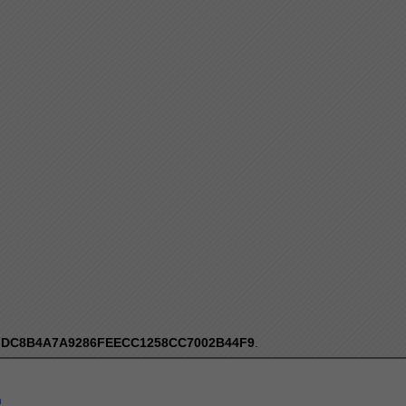
:
DC8B4A7A9286FEECC1258CC7002B44F9
.
a