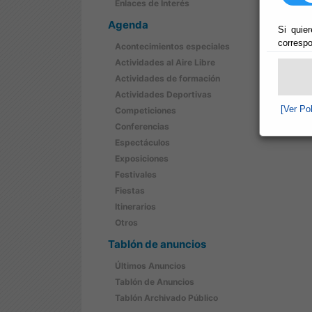
Enlaces de Interés
Agenda
Si quier
correspo
Acontecimientos especiales
Actividades al Aire Libre
Actividades de formación
Actividades Deportivas
[Ver Po
Competiciones
Conferencias
Espectáculos
Exposiciones
Festivales
Fiestas
Itinerarios
Otros
Tablón de anuncios
Últimos Anuncios
Tablón de Anuncios
Tablón Archivado Público