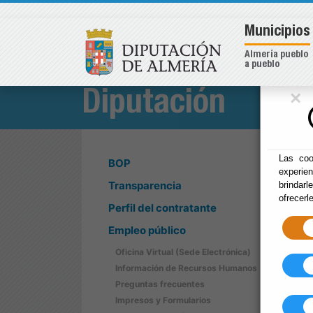
Municipios
Almería pueblo
a pueblo
×
Diputación
Las coo
BOP
experie
Transparencia
brindarl
ofrecerl
Perfil del contratante
Empleo público
Oficina Virtual (Sede Electrónica)
Información de Recursos Humanos
Preguntas frecuentes
Impresos y Formularios