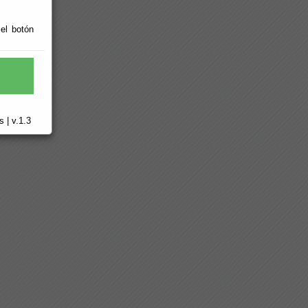
 el botón
 | v.1.3