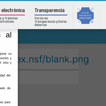
 electrónica
Transparencia
n y Trámites
Portal de
strativos
Transparencia y Datos
Abiertos
 al
o
jorar su
/index.nsf/blank.png
sesión y
l sitio y
idad del
web, de
ias para