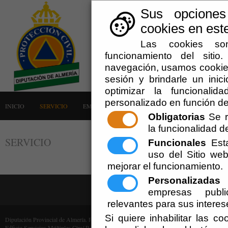
Sus opciones
cookies en este
Las cookies son
funcionamiento del siti
navegación, usamos cookies
sesión y brindarle un inici
optimizar la funcionalid
personalizado en función de
INICIO
SERVICIO
EMERGENCIAS
LA AGRUPACIÓN
AVISOS
Obligatorias
Se r
la funcionalidad del
SERVICIO
Funcionales
Esta
uso del Sitio w
mejorar el funcionamiento.
Personalizadas
E
empresas publi
relevantes para sus interes
Si quiere inhabilitar las c
Diputación Provincial de Almería. Protección Civil (Cif: P-0400000-F)
Edficio Servicios Múltiples Ctra/ Ronda, 216 - 04009 Almería