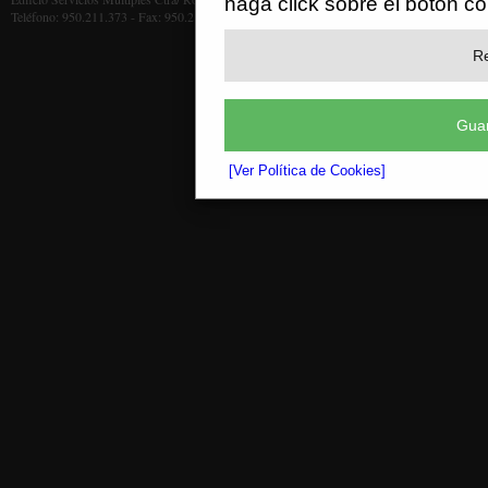
haga click sobre el botón c
Teléfono: 950.211.373 - Fax: 950.211.372
Re
Guar
[Ver Política de Cookies]