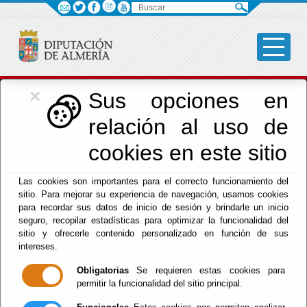
Buscar
×
Cultura, Cine e
Sus opciones en
relación al uso de
Identidad Almeriense
cookies en este sitio
Las cookies son importantes para el correcto funcionamiento del
Menú Cultura
sitio. Para mejorar su experiencia de navegación, usamos cookies
para recordar sus datos de inicio de sesión y brindarle un inicio
Inicio
-
Cultura y Cine
- FICAL 2025. Taller de
seguro, recopilar estadísticas para optimizar la funcionalidad del
videoarte. “MARINA ABRAMOVIC VIDEOARTISTA:
sitio y ofrecerle contenido personalizado en función de sus
intereses.
50º ANIVERSARIO. LONDRES, AMSTERDAM,
ZURICH, TEL AVIV, VIENA Y ALMERÍA"
Obligatorias
Se requieren estas cookies para
permitir la funcionalidad del sitio principal.
FICAL 2025.