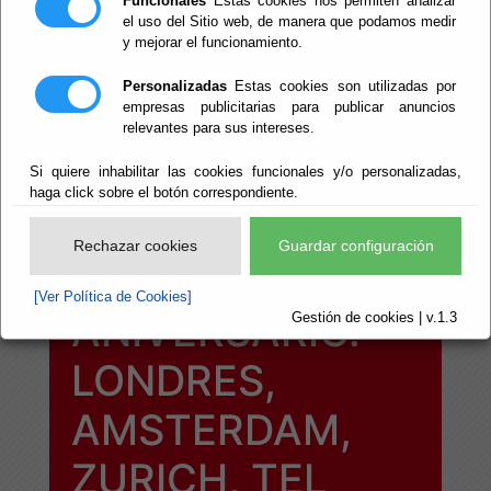
Funcionales
Estas cookies nos permiten analizar
Taller de
el uso del Sitio web, de manera que podamos medir
y mejorar el funcionamiento.
videoarte.
Personalizadas
Estas cookies son utilizadas por
empresas publicitarias para publicar anuncios
“MARINA
relevantes para sus intereses.
ABRAMOVIC
Si quiere inhabilitar las cookies funcionales y/o personalizadas,
haga click sobre el botón correspondiente.
VIDEOARTISTA:
Rechazar cookies
Guardar configuración
50º
[Ver Política de Cookies]
ANIVERSARIO.
Gestión de cookies | v.1.3
LONDRES,
AMSTERDAM,
ZURICH, TEL