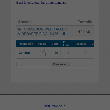
si así lo exigieran las circunstancias.
Anexos
Tamaño
INFORMACION WEB TALLER
441 KB
VIDEOARTE FICAL2025.pdf
En
Inscripción
Precio
Conf
Reservas
Disponibles
Lista
0,00
General
30
3
0
0
€
Red Provincial