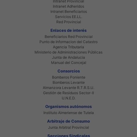
Intranet Provincial
Intranet Adheridos
Intranet Beneficiarios
Servicios EE.LL.
Red Provincial
Enlaces de interés
Beneficiarios Red Provincial
Punto de Informacion del Catastro
Agencia Tributaria
Ministerio de Administraciones Públicas
Junta de Andalucia
Manual del Concejal
Consorcios
Bomberos Poniente
Bomberos Levante
Almanzora Levante R.T.R.S.U.
Gestión de Residuos Sector-II
U.N.E.D.
Organismos autónomos
Instituto Almeriense de Tutela
Arbitraje de Consumo
Junta Arbitral Provincial
Secciones Sindicales