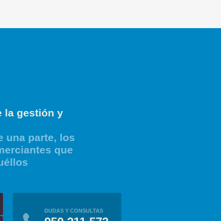
 la gestión y
 una parte, los
merciantes que
uéllos
DUDAS Y CONSULTAS