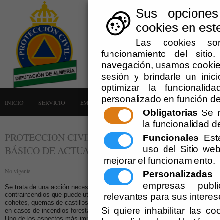
Sus opciones
cookies en este
Las cookies son
funcionamiento del siti
navegación, usamos cookies
sesión y brindarle un inici
optimizar la funcionalid
personalizado en función de
INICIO
SERVICIO
EMERGENCIAS
LA AGRUPACIÓN
AVISOS
Obligatorias
Se r
la funcionalidad del
PROTECCION CIVIL FORMA A SUS EFECTIVOS
Funcionales
Esta
uso del Sitio w
BÁSICO DE ACTUACIÓN EN INCENDIOS. Blog.dip
mejorar el funcionamiento.
No vigente.
Personalizadas
E
empresas publi
Se trata de una acción necesaria tras la adquisición por parte de la Diput
contraincendios que puede utilizarse como servicio complementario en los m
relevantes para sus interes
cohetes, quemas de castillos de fuegos artificiales así como para colaborar
Si quiere inhabilitar las c
en casos de incendios forestales.
Uno de los aspectos más importantes de la actuación ante incendios es la 