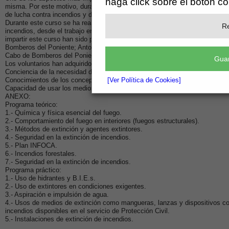
haga click sobre el botón c
misma. Por este motivo, durante este curso se ha profundizado sobre estrat
de lucha contra incendios y de la coordinación eficaz del trabajo en equipo.
Durante este curso se ha realizado un intenso recorrido por los distintos as
Re
incendios, desde el trabajo en múltiples equipos a la dirección y control 
impartir este curso han sido profesionales en extinción de incendios: Jua
Bomberos del Poniente; Antonio León, Técnico de Operaciones del plan I
Cabo de Bomberos del Poniente; y José Antonio Romero Estrada, Bombero 
Guar
Los voluntarios han adquirido los siguientes conocimientos:
Conciencia de la necesidad de prevención y planificación de emergencias.
Conocimientos de los conceptos básicos sobre el fuego, su propagación y s
[Ver Política de Cookies]
Capacidad de usar los medios de extinción de incendios a su alcance con s
ANEXO:
Programa teórico:
1.- Química y física esencial del fuego.
2.- Comportamiento del fuego en interiores (fuegos estructurales).
3.- Métodos de extinción y agentes extintores.
4.- Seguridad en la extinción de incendios.
5.- Plan INFOCA.
6.- Incendios forestales.
7.- Seguridad en la extinción de incendios.
Programa práctico:
1.- Uso de hidrantes y B.I.E.s.
2.- Uso de extintores en condiciones exigentes.
3.- Aspiración e impulsión de agua.
4.- Usos de medios de extinción como mangueras, lanzas y dispositivos co
incendios disponibles en el servicio de Protección Civil.
5.- Instalaciones de extinción de incendios.