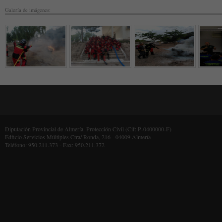
Galería de imágenes:
Diputación Provincial de Almería. Protección Civil (Cif: P-0400000-F)
Edficio Servicios Múltiples Ctra/ Ronda, 216 - 04009 Almería
Teléfono: 950.211.373 - Fax: 950.211.372