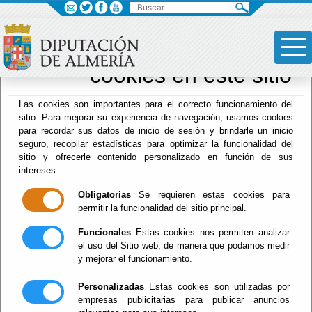
×
Sus opciones en
relación al uso de
cookies en este sitio
Drogodependencias
Las cookies son importantes para el correcto funcionamiento del
sitio. Para mejorar su experiencia de navegación, usamos cookies
para recordar sus datos de inicio de sesión y brindarle un inicio
seguro, recopilar estadísticas para optimizar la funcionalidad del
Menú Hacienda
sitio y ofrecerle contenido personalizado en función de sus
intereses.
Inicio
-
Drogodependencias
- FOLLETOS
Obligatorias
Se requieren estas cookies para
FOLLETOS
permitir la funcionalidad del sitio principal.
Funcionales
Estas cookies nos permiten analizar
el uso del Sitio web, de manera que podamos medir
y mejorar el funcionamiento.
Personalizadas
Estas cookies son utilizadas por
Información General SPDA
(español, inglés,
empresas publicitarias para publicar anuncios