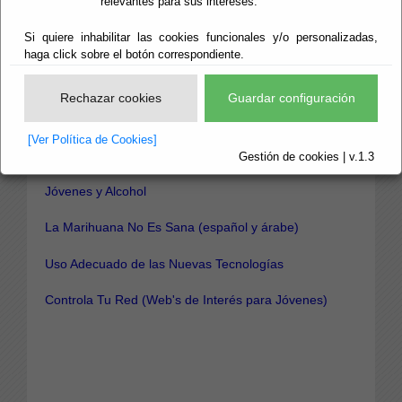
relevantes para sus intereses.
francés, rumano, árabe)
Si quiere inhabilitar las cookies funcionales y/o personalizadas,
Y ahora, ¿qué hago?. Cuando descubres que tu hijo
haga click sobre el botón correspondiente.
consume alguna droga. Información para padres y
madres
Rechazar cookies
Guardar configuración
Prevención en el Ámbito Familiar
[Ver Política de Cookies]
Programa de Hábitos de Vida Saludable
Gestión de cookies | v.1.3
Jóvenes y Alcohol
La Marihuana No Es Sana
(español y árabe)
Uso Adecuado de las Nuevas Tecnologías
Controla Tu Red (Web's de Interés para Jóvenes)