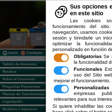
Sus opciones e
en este sitio
Las cookies so
funcionamiento del siti
navegación, usamos cookies
sesión y brindarle un inic
optimizar la funcionalid
personalizado en función de
Inicio
Contacto
Localización
Quién Somos
Obligatorias
Se r
la funcionalidad de
Usted se encuentra aquí:
Inicio
/
/
Quién 
Tablón de Anuncios
Funcionales
Esta
Recibos
Escuchar
uso del Sitio w
Sobre el Consorcio
mejorar el funcionamiento.
Preguntas Frecuentes
Personalizadas
E
empresas publi
Plantas de Transferencia
relevantes para sus intere
Legislación
Si quiere inhabilitar las c
Modelos e Impresos
haga click sobre el botón c