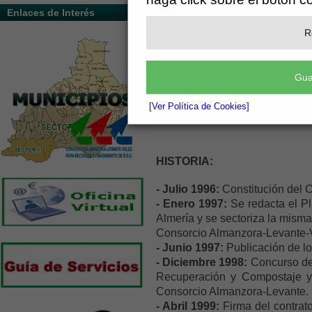
Enlaces de Interés
R
Gua
[Ver Política de Cookies]
HISTORIA:
- Julio 1996:
Constitución del 
- Enero 1997:
Se redacta el Pl
Almería y se sectoriza la misma 
Consorcio Almanzora-Levante-Vé
- Junio 1997:
Publicación de lo
- Diciembre 1998:
Concurso de 
Recuperación y Compostaje y
Consorcio Almanzora-Levante.
- Abril 1999:
Firma del contrat